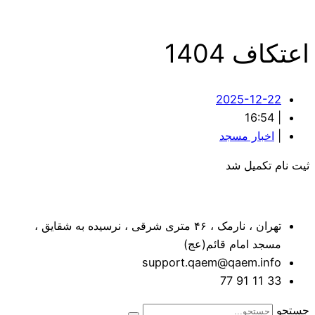
اعتکاف 1404
2025-12-22
16:54
|
|
اخبار مسجد
ثیت نام تکمیل شد
تهران ، نارمک ، ۴۶ متری شرقی ، نرسیده به شقایق ،
مسجد امام قائم(عج)
support.qaem@qaem.info
33 11 91 77
جستجو