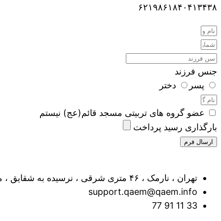
۶۲۱۹۸۶۱۸۴۰۴۱۳۴۳۸
جنس فرزند
پسر
دختر
عضو گروه های تربیتی مسجد قائم(عج) نیستم
بارگذاری رسید پرداخت
ارسال فرم
تهران ، نارمک ، ۴۶ متری شرقی ، نرسیده به شقایق ، مسجد امام قائم(عج)
support.qaem@qaem.info
33 11 91 77