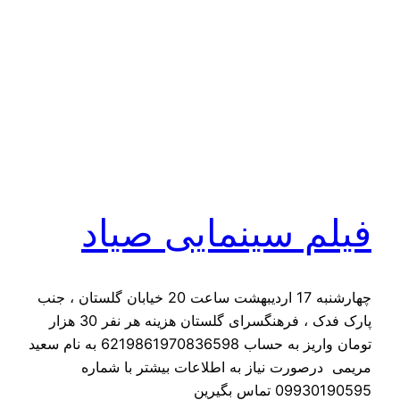
فیلم سینمایی صیاد
چهارشنبه 17 اردیبهشت ساعت 20 خیابان گلستان ، جنب
پارک فدک ، فرهنگسرای گلستان هزینه هر نفر 30 هزار
تومان واریز به حساب 6219861970836598 به نام سعید
مریمی درصورت نیاز به اطلاعات بیشتر با شماره
09930190595 تماس بگیرین