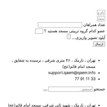
تعداد همراهان
عضو کدام گروه تربیتی مسجد هستید ؟
آپلود تصویر واریزی....
ارسال
تهران ، نارمک ، ۴۶ متری شرقی ، نرسیده به شقایق ،
مسجد امام قائم(عج)
support.qaem@qaem.info
33 11 91 77
جستجو
تهران ، نارمک ، شهید ثانی شرقی، مسجد امام قائم(عج)